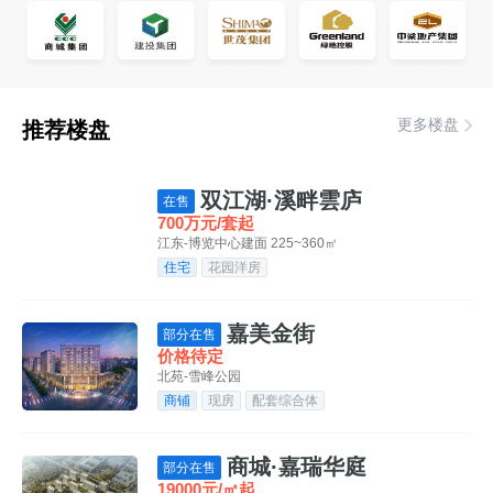
更多楼盘
推荐楼盘
双江湖·溪畔雲庐
在售
700万元/套起
江东-博览中心
建面 225~360㎡
住宅
花园洋房
嘉美金街
部分在售
价格待定
北苑-雪峰公园
商铺
现房
配套综合体
商城·嘉瑞华庭
部分在售
19000元/㎡起