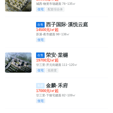
城西-物资市场
建面 76~135㎡
住宅
配套综合体
西子国际·溪悦云庭
在售
14500元/㎡起
苏溪-夜市
建面 98~138㎡
住宅
荣安·棠樾
在售
19700元/㎡起
廿三里-开元街
建面 111~120㎡
住宅
低密度
金麟·禾府
售罄
17000元/㎡起
廿三里-下骆宅
建面 82~109㎡
住宅