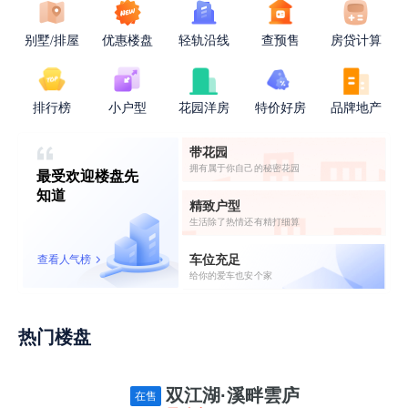
别墅/排屋
优惠楼盘
轻轨沿线
查预售
房贷计算
排行榜
小户型
花园洋房
特价好房
品牌地产
带花园
拥有属于你自己的秘密花园
最受欢迎楼盘先
知道
精致户型
生活除了热情还有精打细算
车位充足
查看人气榜
给你的爱车也安个家
热门楼盘
双江湖·溪畔雲庐
在售