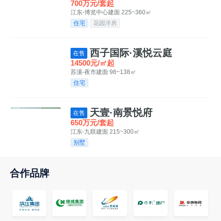
700万元/套起
江东-博览中心
建面 225~360㎡
住宅
花园洋房
西子国际·溪悦云庭
在售
14500元/㎡起
苏溪-夜市
建面 98~138㎡
住宅
天壹·南景悦府
在售
650万元/套起
江东-九联
建面 215~300㎡
别墅
合作品牌