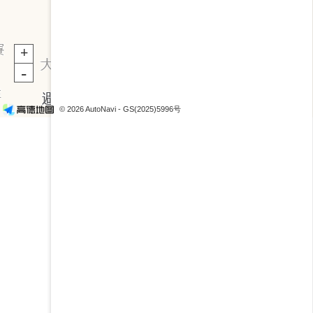
+
-
+
-
© 2026 AutoNavi
- GS(2025)5996号