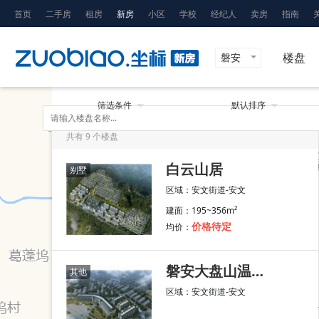
首页
二手房
租房
新房
小区
学校
经纪人
卖房
指南
楼盘
磐安
筛选条件
默认排序
共有
9
个楼盘
白云山居
别墅
区域：安文街道-安文
建面：195~356m²
效果图
均价：
价格待定
磐安大盘山温泉公寓
其他
区域：安文街道-安文