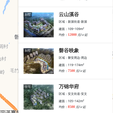
云山溪谷
别墅
区域：新渥街道-新渥
建面：109~109m²
效果图
均价：
元/㎡起
安文街道
12000
新渥街道
磐安周边
7
个楼盘
1
个楼盘
1
个楼盘
磐谷映象
别墅
区域：磐安周边-周边
建面：119~174m²
效果图
均价：
元/㎡起
7500
万锦华府
住宅
区域：安文街道-安文
建面：105~142m²
效果图
均价：
元/㎡起
8500