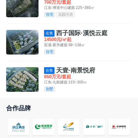
700万元/套起
江东-博览中心
建面 225~360㎡
住宅
花园洋房
西子国际·溪悦云庭
在售
14500元/㎡起
苏溪-夜市
建面 98~138㎡
住宅
天壹·南景悦府
在售
650万元/套起
江东-九联
建面 215~300㎡
别墅
合作品牌