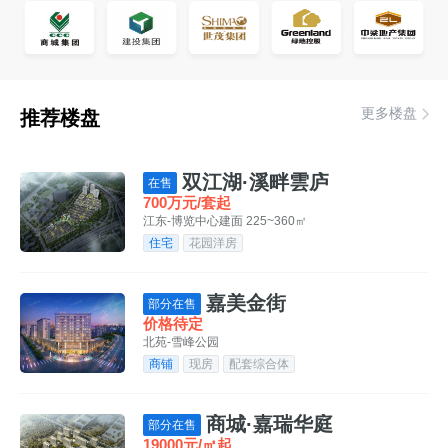
更多楼盘
推荐楼盘
双江湖·溪畔雲庐
在售
700万元/套起
江东-博览中心
建面 225~360㎡
住宅
花园洋房
嘉美金街
部分在售
价格待定
北苑-雪峰公园
商铺
现房
配套综合体
商城·嘉瑞华庭
部分在售
19000元/㎡起