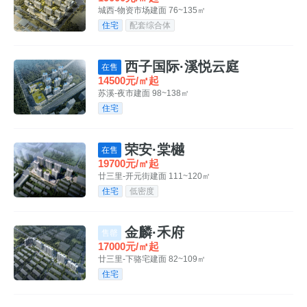
城西-物资市场
建面 76~135㎡
住宅
配套综合体
西子国际·溪悦云庭
在售
14500元/㎡起
苏溪-夜市
建面 98~138㎡
住宅
荣安·棠樾
在售
19700元/㎡起
廿三里-开元街
建面 111~120㎡
住宅
低密度
金麟·禾府
售罄
17000元/㎡起
廿三里-下骆宅
建面 82~109㎡
住宅