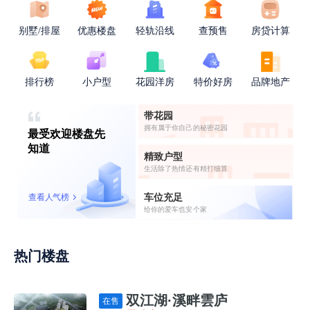
别墅/排屋
优惠楼盘
轻轨沿线
查预售
房贷计算
排行榜
小户型
花园洋房
特价好房
品牌地产
带花园
拥有属于你自己的秘密花园
最受欢迎楼盘先
知道
精致户型
生活除了热情还有精打细算
车位充足
查看人气榜
给你的爱车也安个家
热门楼盘
双江湖·溪畔雲庐
在售