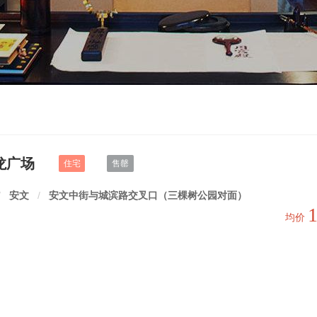
龙广场
住宅
售罄
/
安文
/
安文中街与城滨路交叉口（三棵树公园对面）
均价