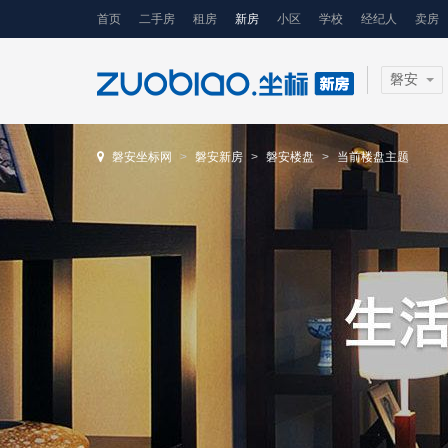
首页
二手房
租房
新房
小区
学校
经纪人
卖房
磐安
磐安坐标网
磐安新房
磐安楼盘
当前楼盘主题