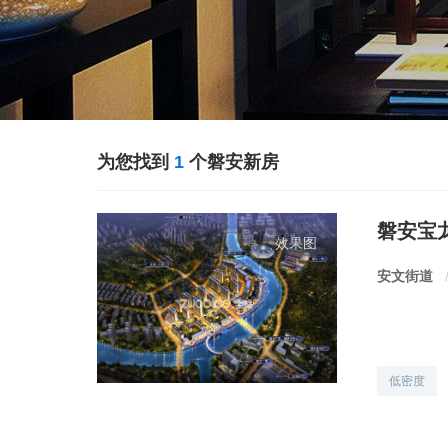
为您找到
1
个磐安新房
磐安宝
效果图
安文街道
低密度