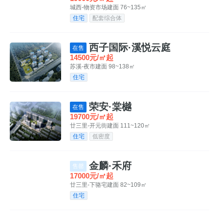
城西-物资市场
建面 76~135㎡
住宅
配套综合体
西子国际·溪悦云庭
在售
14500元/㎡起
苏溪-夜市
建面 98~138㎡
住宅
荣安·棠樾
在售
19700元/㎡起
廿三里-开元街
建面 111~120㎡
住宅
低密度
金麟·禾府
售罄
17000元/㎡起
廿三里-下骆宅
建面 82~109㎡
住宅