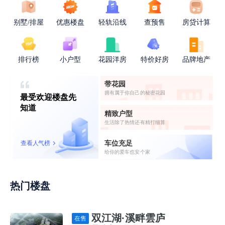
别墅/排屋
优惠楼盘
轻轨沿线
查预售
房贷计算
排行榜
小户型
花园洋房
特价好房
品牌地产
带花园
拥有属于你自己的秘密花园
最受欢迎楼盘先
知道
精致户型
生活除了热情还有精打细算
车位充足
查看人气榜
给你的爱车也安个家
热门楼盘
双江湖·溪畔雲庐
在售