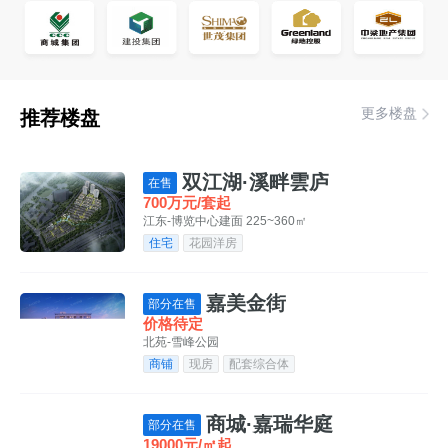
更多楼盘
推荐楼盘
双江湖·溪畔雲庐
在售
700万元/套起
江东-博览中心
建面 225~360㎡
住宅
花园洋房
嘉美金街
部分在售
价格待定
北苑-雪峰公园
商铺
现房
配套综合体
商城·嘉瑞华庭
部分在售
19000元/㎡起