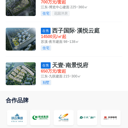
700万元/套起
江东-博览中心
建面 225~360㎡
住宅
花园洋房
西子国际·溪悦云庭
在售
14500元/㎡起
苏溪-夜市
建面 98~138㎡
住宅
天壹·南景悦府
在售
650万元/套起
江东-九联
建面 215~300㎡
别墅
合作品牌