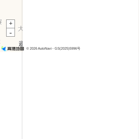
+
-
+
-
© 2026 AutoNavi
- GS(2025)5996号