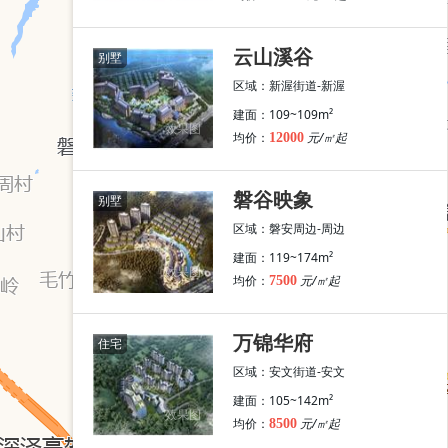
云山溪谷
别墅
区域：新渥街道-新渥
建面：109~109m²
效果图
均价：
元/㎡起
安文街道
12000
新渥街道
磐安周边
7
个楼盘
1
个楼盘
1
个楼盘
磐谷映象
别墅
区域：磐安周边-周边
建面：119~174m²
效果图
均价：
元/㎡起
7500
万锦华府
住宅
区域：安文街道-安文
建面：105~142m²
效果图
均价：
元/㎡起
8500