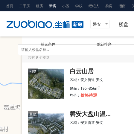
首页
二手房
租房
新房
小区
学校
经纪人
卖房
指南
楼盘
磐安
筛选条件
默认排序
共有
9
个楼盘
白云山居
别墅
区域：安文街道-安文
建面：195~356m²
效果图
均价：
价格待定
磐安大盘山温泉公寓
其他
区域：安文街道-安文